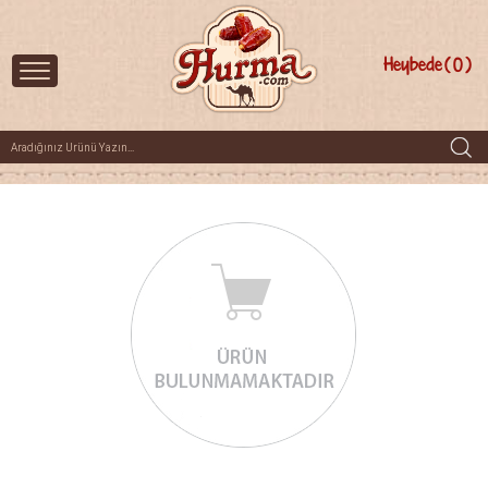
Heybede
0