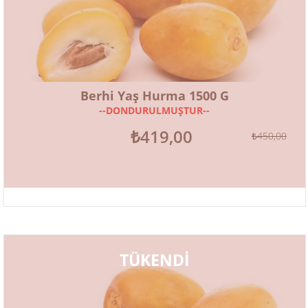
Berhi Yaş Hurma 1500 G
--DONDURULMUŞTUR--
₺419,00
₺450,00
TÜKENDİ