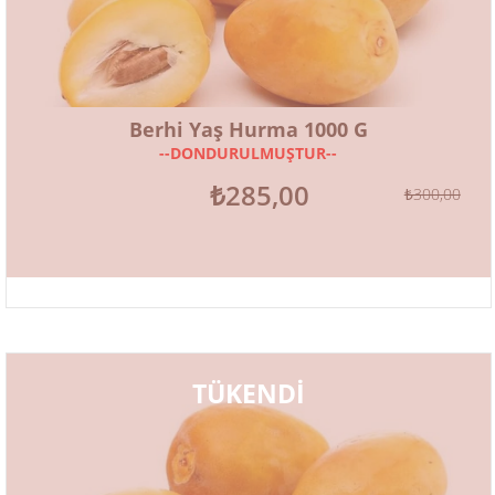
Berhi Yaş Hurma 1000 G
--DONDURULMUŞTUR--
₺285,00
₺300,00
TÜKENDİ