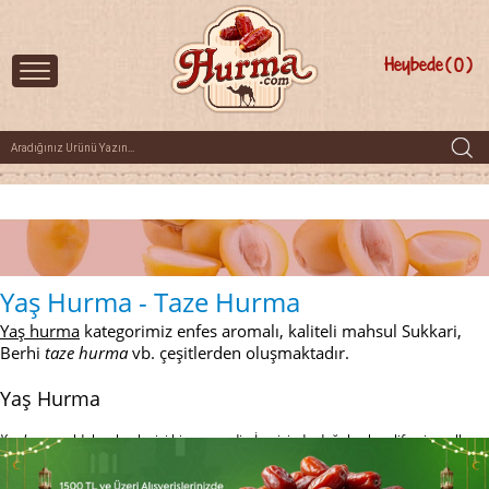
Heybede
0
Yaş Hurma - Taze Hurma
Yaş hurma
kategorimiz enfes aromalı, kaliteli mahsul Sukkari,
Berhi
taze hurma
vb. çeşitlerden oluşmaktadır.
Yaş Hurma
Yaş hurma
oldukça besleyici bir meyvedir. İçerisinde doğal şeker, lif, mineraller
ve antioksidanlar bulunmaktadır. Özellikle oruç tutan kişiler için iftar ve sahurda
tercih edilen
yaş hurma
, farklı damak tatlarına hitap eden bir lezzete sahiptir.