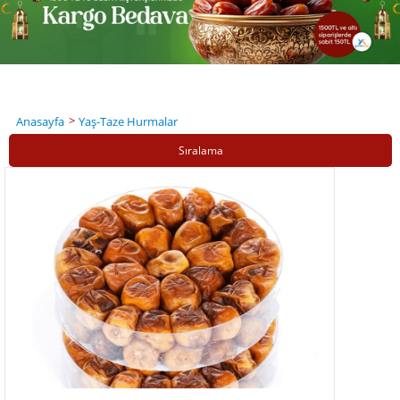
Yaş Hurma Fiyatları
Yaş hurma fiyatları
, ürünün mahsül kalitesi, tazeliği ve lezzetiyle doğrudan
orantılıdır. Yaş
hurma fiyatları
, genel itibariyle kurutulmuş olgun hurma
çeşitlerinden daha uygun fiyatlıdır.
>
Anasayfa
Yaş-Taze Hurmalar
Yalnız bu ürünün size ulaşana kadar tazeliğini ve lezzetini koruması önemlidir.
Bunun için soğuk zincir gönderim yapan, kaliteli kargo hizmeti olan firmaları
Sıralama
tercih etmelisiniz.
Taze Hurma
Taze hurma
meyvesi, Orta Doğu kökenli bir meyve olup genellikle sıcak
iklimlerde yetişir. Tüketilmeden önce kısmen olgunlaşması beklenir ve bu da
meyvenin tatlı ve lezzetli olmasını sağlar. Taze hurma lezzetli ve sağlıklı bir
atıştırmalık olmasıyla birlikte, üzerinde bilimsel araştırmalar yapılan özel bir
türdür.
Taze hurma satın almak için doğru yerdesiniz. Hurma.com, taze hurma satın
almak isteyenler için en güvenilir ve kaliteli adreslerden biridir. Siz de sağlıklı ve
taze hurma
almak istiyorsanız, Hurma.com'dan kolayca sipariş verebilir ve
kapınıza kadar gelmesini sağlayabilirsiniz.