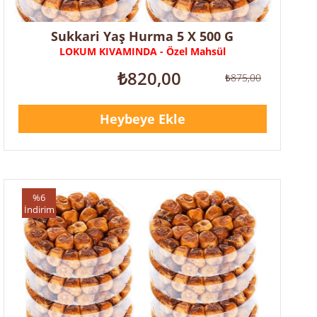
Taze hurma
, sağlıklı ve lezzetli bir atıştırmalık olarak tercih edilmektedir. Peki,
taze hurma nerede satılır
? Taze hurma genellikle gros marketlerde, organik
pazarlarda ve süpermarketlerde bulunabilir. Ayrıca hurma.com gibi online
Sukkari Yaş Hurma 5 X 500 G
alışveriş sitelerinde de taze hurma satın alabilirsiniz.
LOKUM KIVAMINDA - Özel Mahsül
Taze hurma satın almak istediğinizde doğru satıcı seçimi sizi doğru ürüne
₺820,00
₺875,00
ulaştırır. Taze hurma muhafazası ve doğru paketlemesi zor ve maliyetli bir
üründür. Bu nedenle ürünün size sağlıklı bir şekilde ulaşması için doğru satıcıyı
tercih etmeniz çok önemlidir.
Heybeye Ekle
Eğer yoğun bir tempoda çalışan biriyseniz ve vakit bulamıyorsanız, online
alışveriş sitemizden taze hurma satın alabilirsiniz. Bu sayede, taze ve kaliteli
ürünlere kolaylıkla ulaşabilirsiniz.
Taze Hurma Satın Almak İçin Doğru Yerdesiniz
%6
Taze hurma almak istediğinizde, kaliteli ürünleri satın alabileceğiniz doğru
İndirim
adresi bulmak önemlidir. Taze hurma almak için doğru yerdesiniz çünkü sizlere
kaliteli ürünleri yüksek müşteri memnuniyeti ile sunmak için buradayız. Kaliteli
mahsül, doğru muhafaza, soğuk zincir paketleme ve hızlı kargolama ile taze
hurmada doğru adres hurma.com!
Taze hurma nerede satılır
sorusunun cevabı artık çok net. Siz de kaliteli ürün ve
hizmet anlayışıyla bu özel ürüne ulaşmak istiyorsanız doğru yerdesiniz.