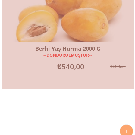
Berhi Yaş Hurma 2000 G
--DONDURULMUŞTUR--
₺540,00
₺600,00
1