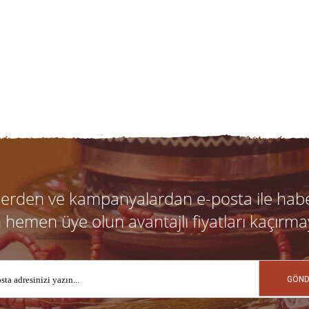
klerden ve kampanyalardan e-posta ile hab
n hemen üye olun avantajlı fiyatları kaçırma
GÖND