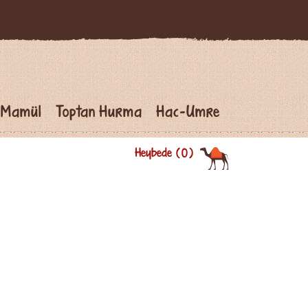
 Mamül
Toptan Hurma
Hac-Umre
Heybede
0