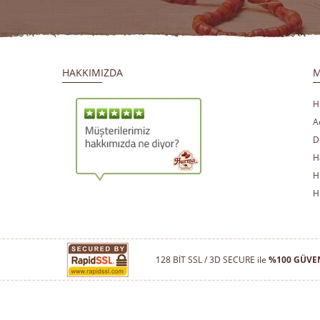
HAKKIMIZDA
M
H
A
D
H
H
​
​
H
128 BİT SSL / 3D SECURE ile
%100 GÜVEN