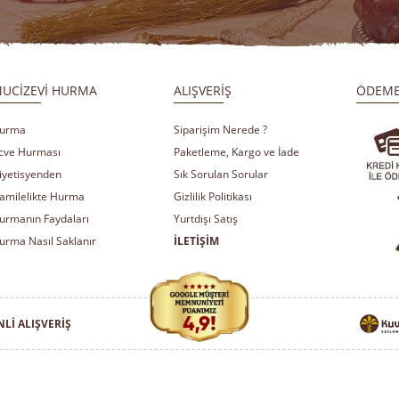
UCİZEVİ HURMA
ALIŞVERİŞ
ÖDEME
urma
Siparişim Nerede ?
cve Hurması
Paketleme, Kargo ve İade
iyetisyenden
Sık Sorulan Sorular
amilelikte Hurma
Gizlilik Politikası
urmanın Faydaları
Yurtdışı Satış
urma Nasıl Saklanır
İLETİŞİM
Lİ ALIŞVERİŞ