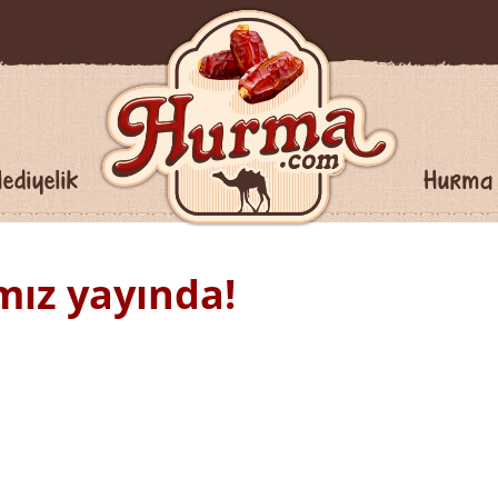
ediyelik
Hurma
mız yayında!