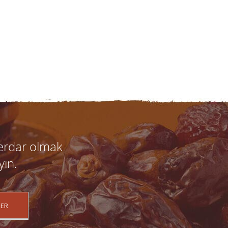
erdar olmak
yın.
ER