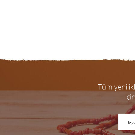
Tüm yenili
içi