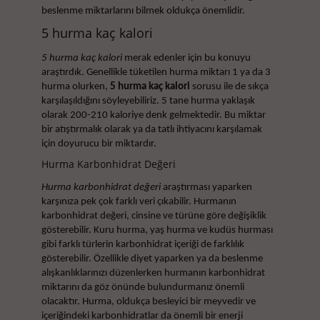
beslenme miktarlarını bilmek oldukça önemlidir.
5 hurma kaç kalori
5 hurma kaç kalori
merak edenler için bu konuyu
araştırdık. Genellikle tüketilen hurma miktarı 1 ya da 3
hurma olurken,
5 hurma kaç kalori
sorusu ile de sıkça
karşılaşıldığını söyleyebiliriz. 5 tane hurma yaklaşık
olarak 200-210 kaloriye denk gelmektedir. Bu miktar
bir atıştırmalık olarak ya da tatlı ihtiyacını karşılamak
için doyurucu bir miktardır.
Hurma Karbonhidrat Değeri
Hurma karbonhidrat değeri
araştırması yaparken
karşınıza pek çok farklı veri çıkabilir. Hurmanın
karbonhidrat değeri, cinsine ve türüne göre değişiklik
gösterebilir. Kuru hurma, yaş hurma ve kudüs hurması
gibi farklı türlerin karbonhidrat içeriği de farklılık
gösterebilir. Özellikle diyet yaparken ya da beslenme
alışkanlıklarınızı düzenlerken hurmanın karbonhidrat
miktarını da göz önünde bulundurmanız önemli
olacaktır. Hurma, oldukça besleyici bir meyvedir ve
içeriğindeki karbonhidratlar da önemli bir enerji