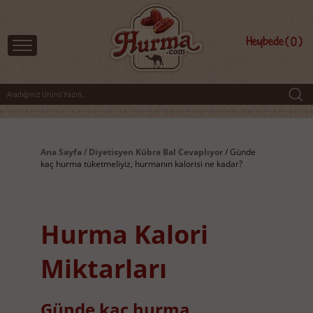
Heybede
0
Ana Sayfa
/
Diyetisyen Kübra Bal Cevaplıyor
/ Günde
kaç hurma tüketmeliyiz, hurmanın kalorisi ne kadar?
Hurma Kalori
Miktarları
Günde kaç hurma