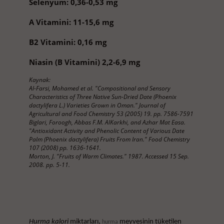
Selenyum: 0,36-0,53 mg
A Vitamini: 11-15,6 mg
B2 Vitamini: 0,16 mg
Niasin (B Vitamini) 2,2-6,9 mg
Kaynak:
Al-Farsi, Mohamed et al. "Compositional and Sensory
Characteristics of Three Native Sun-Dried Date (Phoenix
dactylifera L.) Varieties Grown in Oman." Journal of
Agricultural and Food Chemistry 53 (2005) 19. pp. 7586-7591
Biglari, Foroogh, Abbas F.M. AlKarkhi, and Azhar Mat Easa.
"Antioxidant Activity and Phenolic Content of Various Date
Palm (Phoenix dactylifera) Fruits From Iran." Food Chemistry
107 (2008) pp. 1636-1641.
Morton, J. "Fruits of Warm Climates." 1987. Accessed 15 Sep.
2008. pp. 5-11.
Hurma kalori
miktarları,
meyvesinin tüketilen
hurma