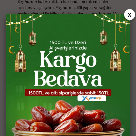
Yaş hurma kalori
miktarı hakkında merak edilenleri
açıklamaya çalışalım. Yaş hurma, lifli yapısı ve sağlıklı
besin değerleri ile bilinir. Yaklaşık olarak
1 yaş hurma 23
kalori
değeri içerir. Onlarca farklı hurma çeşidi olduğu
için kalori miktarları da değişebilir. Ancak 100 gram
kadar yaş hurma yaklaşık olarak 127 kalori olmaktadır.
Kuru hurma
ve
yaş hurma
arasında kalori farkı
bulunmaktadır. Genellikle kuru hurma daha yüksek
kalori içeriğine sahiptir, çünkü suyunu kaybetmiş
olduğu için daha yoğun kalorilidir. Yaş hurma ise su
içeriği daha yüksek olduğu için daha düşük kalori
içerebilir. Bu nedenle iki tür hurmanın farklı kalori
miktarlarına dikkat etmek önemlidir.
Kudüs Hurma Kalori Miktarı Ne Kadar?
Kudüs hurması, sağlıklı bir atıştırmalık olarak sıkça
tercih edilen bir meyvedir. Ancak kalori miktarı
hakkında bilgi sahibi olarak tüketmek isteyebilirsiniz.
Kudüs hurma
lif açısından da zengin ve diyetlerde
tercih edilen bir çeşittir.
Kudüs hurma kalori
miktarı bu
ürün kuru hurma kategorisinde yer aldığı için ortalama
olarak bu şekilde (42 kcal) değerlendirilir.