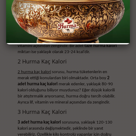
Taze Hurma Kalori Miktarı Ne Kadar?
Taze hurma kalori
miktarı ne kadar? sorusuna cevap
vermeden önce taze hurmanın genel özelliklerinden
bahsedelim. Taze hurma, genellikle yumuşak ve sulu bir
yapıya sahiptir ve tatlı bir lezzete sahiptir. Taze hurma
aynı zamanda lif, potasyum, demir, magnezyum ve B6
vitamini açısından zengindir. Bir adet
taze hurma kalori
miktarı ise yaklaşık olarak 23-24 kcal’dir.
2 Hurma Kaç Kalori
2 hurma kaç kalori
sorusu, hurma tüketenlerin en
merak ettiği konulardan biri olmaktadır. Orta boy
2
adet hurma kaç kalori
merak edenler, yaklaşık 80-90
kalori olduğunu biliyor muydunuz? Eğer düşük kalorili
bir atıştırmalık arıyorsanız, hurma doğru tercih olabilir.
Ayrıca lif, vitamin ve mineral açısından da zengindir.
3 Hurma Kaç Kalori
3 adet hurma kaç kalori
sorusuna, yaklaşık 120-130
kalori arasında değişmektedir, şeklinde bir yanıt
verebiliriz. Özellikle kilo kontrolü yapanlar için doğru