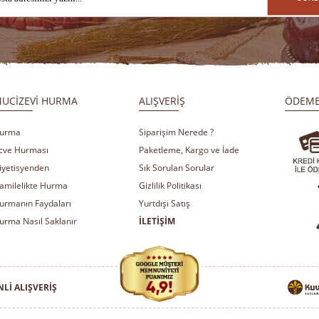
UCİZEVİ HURMA
ALIŞVERİŞ
ÖDEME
urma
Siparişim Nerede ?
cve Hurması
Paketleme, Kargo ve İade
iyetisyenden
Sık Sorulan Sorular
amilelikte Hurma
Gizlilik Politikası
urmanın Faydaları
Yurtdışı Satış
urma Nasıl Saklanır
İLETİŞİM
Lİ ALIŞVERİŞ