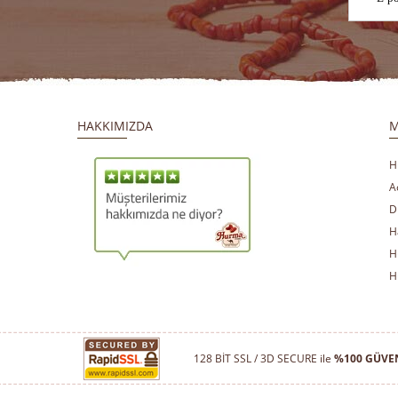
HAKKIMIZDA
M
H
A
D
H
H
​
​
H
128 BİT SSL / 3D SECURE ile
%100 GÜVEN