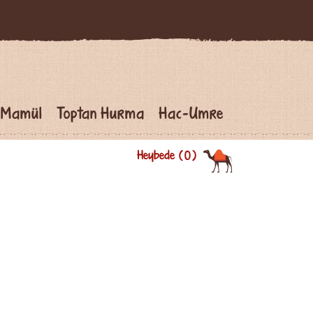
 Mamül
Toptan Hurma
Hac-Umre
Heybede
0