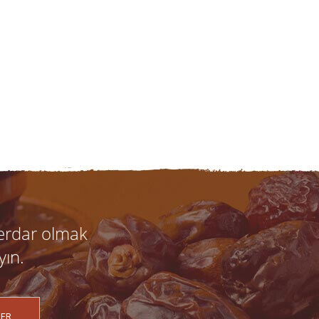
erdar olmak
yın.
ER