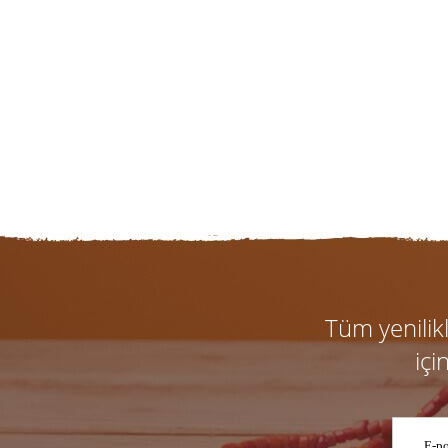
Tüm yenili
içi