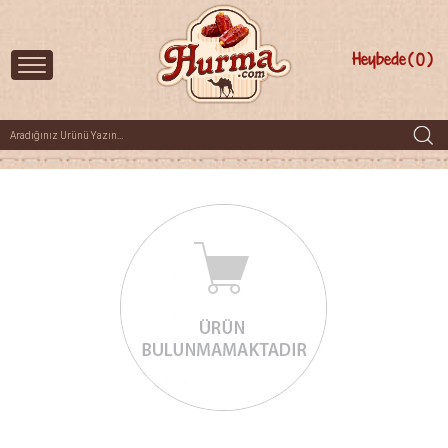
Heybede
0