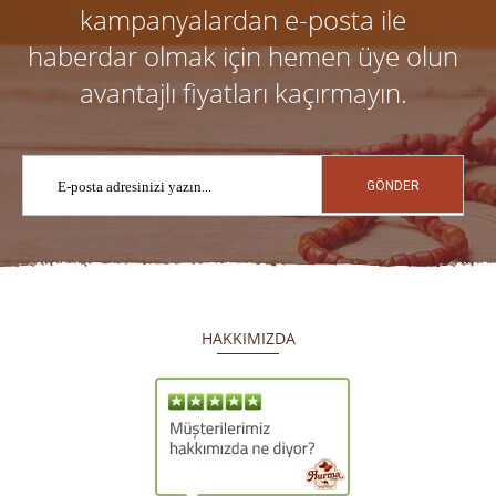
kampanyalardan e-posta ile
haberdar olmak için hemen üye olun
avantajlı fiyatları kaçırmayın.
GÖNDER
HAKKIMIZDA