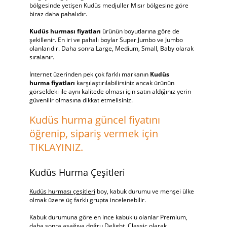
bölgesinde yetişen Kudüs medjuller Mısır bölgesine göre
biraz daha pahalıdır.
Kudüs hurması fiyatları
ürünün boyutlarına göre de
şekillenir. En iri ve pahalı boylar Super Jumbo ve Jumbo
olanlarıdır. Daha sonra Large, Medium, Small, Baby olarak
sıralanır.
İnternet üzerinden pek çok farklı markanın
Kudüs
hurma fiyatları
karşılaştırılabilirsiniz ancak ürünün
görseldeki ile aynı kalitede olması için satın aldığınız yerin
güvenilir olmasına dikkat etmelisiniz.
Kudüs hurma güncel fiyatını
öğrenip, sipariş vermek için
TIKLAYINIZ.
Kudüs Hurma Çeşitleri
Kudüs hurması çeşitleri
boy, kabuk durumu ve menşei ülke
olmak üzere üç farklı grupta incelenebilir.
Kabuk durumuna göre en ince kabuklu olanlar Premium,
daha sonra aşağıya doğru Delight, Classic olarak