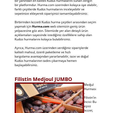
bir yanından en kaliteli Kudüs hurmalarını sunan zengin
bir platformdur. Hurma.com üzerinden kolayca üye olabilir,
farklı çeşitlerde Kudüs hurmalarını inceleyebilir ve
sepetinize ekleyerek siparişinizi tamamlayabilirsiniz.
Birbirinden lezzetli Kudüs hurma çeşitleri arasından seçim
yapmak için
Hurma.com
web sitemizin geniş ürün
yelpazesine göz atın. Sitemizde yer alan detaylı ürün
açıklamaları sayesinde istediğiniz özelliklere sahip olan
Kudüs hurmalarını kolayca bulabilirsiniz.
Ayrıca, Hurma.com üzerinden verdiğiniz siparişlerde
kaliteli mahsul, özenli paketleme ve hızlı
kargolama avantajından yararlanabilir, taze ve doğal
Kudüs hurmalarının tadını çıkarmaya hemen
başlayabilirsiniz.
Filistin Medjoul JUMBO
Medjul
Hurması
-
Filistin'in
İncisi: Bu
eşsiz
lezzet,