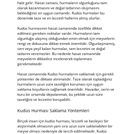
hale gelir. Hasat zamanı, hurmaların olgunluğunu tam
olarak kazanmasını ve doğal tatlarının oluşmasını
beklediğiniz en uygun zamandır. Kudüs hurmaları bu
dönemde taze ve en lezzetli hallerini almış olurlar.
Kudüs hurmasının hasat zamanında özellikle dikkat
edilmesi gereken noktalar vardır. Hurmaların tam
olgunluğa ulaşmış olduğundan emin olmak için meyvelerin
rengi ve dokusuna dikkat etmek önemlidir. Olgunlaşmamış,
sert veya yeşil kalan hurmalar, tam lezzetini ve doğal
tatlarını veremezler. Bu nedenle hasat zamanında
meyvelerin dikkatlice incelenerek toplanması
gerekmektedir.
Hasat zamanında Kudüs hurmalarını saklamak için gerekli
yöntemler de dikkate alınmalıdır. Taze olarak topladığınız
hurmaların uzun süre tazeliğini koruması için uygun
saklama koşullarını sağlamak önemlidir. Havadar, serin ve
kuru bir ortamda depolanmalı, bu şekilde uzun süre
tazeliğini ve lezzetini koruyabilir.
Kudüs Hurması Saklama Yöntemleri
Birçok insan için kudüs hurması, lezzetli ve besleyici bir
atıştırmalık olmasının yanı sıra uzun süre saklanabilen bir
meyve olması nedeniyle de tercih edilmektedir. Kudüs