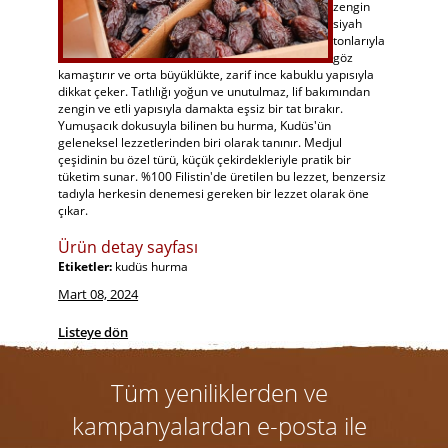
zengin
siyah
tonlarıyla
göz
kamaştırır ve orta büyüklükte, zarif ince kabuklu yapısıyla
dikkat çeker. Tatlılığı yoğun ve unutulmaz, lif bakımından
zengin ve etli yapısıyla damakta eşsiz bir tat bırakır.
Yumuşacık dokusuyla bilinen bu hurma, Kudüs'ün
geleneksel lezzetlerinden biri olarak tanınır. Medjul
çeşidinin bu özel türü, küçük çekirdekleriyle pratik bir
tüketim sunar. %100 Filistin'de üretilen bu lezzet, benzersiz
tadıyla herkesin denemesi gereken bir lezzet olarak öne
çıkar.
Ürün detay sayfası
Etiketler:
kudüs hurma
Mart 08, 2024
Listeye dön
Tüm yeniliklerden ve
kampanyalardan e-posta ile