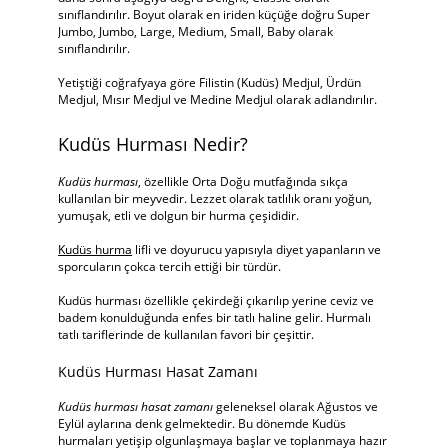
sınıflandırılır. Boyut olarak en iriden küçüğe doğru Super
Jumbo, Jumbo, Large, Medium, Small, Baby olarak
sınıflandırılır.
Yetiştiği coğrafyaya göre Filistin (Kudüs) Medjul, Ürdün
Medjul, Mısır Medjul ve Medine Medjul olarak adlandırılır.
Kudüs Hurması Nedir?
Kudüs hurması
, özellikle Orta Doğu mutfağında sıkça
kullanılan bir meyvedir. Lezzet olarak tatlılık oranı yoğun,
yumuşak, etli ve dolgun bir hurma çeşididir.
Kudüs hurma
lifli ve doyurucu yapısıyla diyet yapanların ve
sporcuların çokca tercih ettiği bir türdür.
Kudüs hurması özellikle çekirdeği çıkarılıp yerine ceviz ve
badem konulduğunda enfes bir tatlı haline gelir. Hurmalı
tatlı tariflerinde de kullanılan favori bir çeşittir.
Kudüs Hurması Hasat Zamanı
Kudüs hurması hasat zamanı
geleneksel olarak Ağustos ve
Eylül aylarına denk gelmektedir. Bu dönemde Kudüs
hurmaları yetişip olgunlaşmaya başlar ve toplanmaya hazır