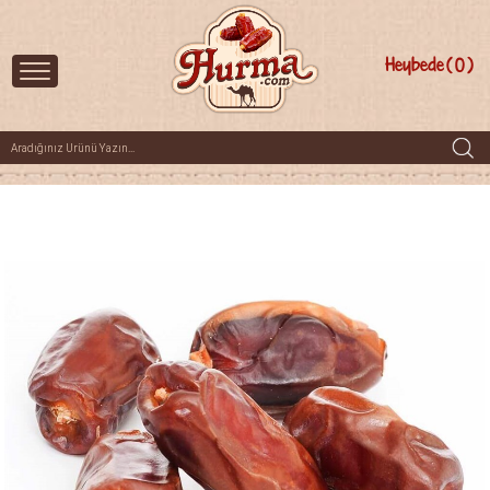
Heybede
0