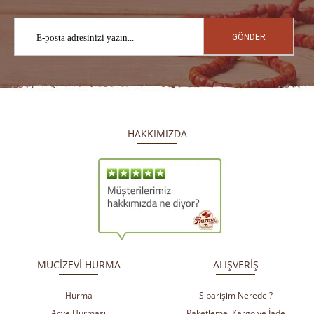
GÖNDER
HAKKIMIZDA
​
​
MUCİZEVİ HURMA
ALIŞVERİŞ
Hurma
Siparişim Nerede ?
Acve Hurması
Paketleme, Kargo ve İade