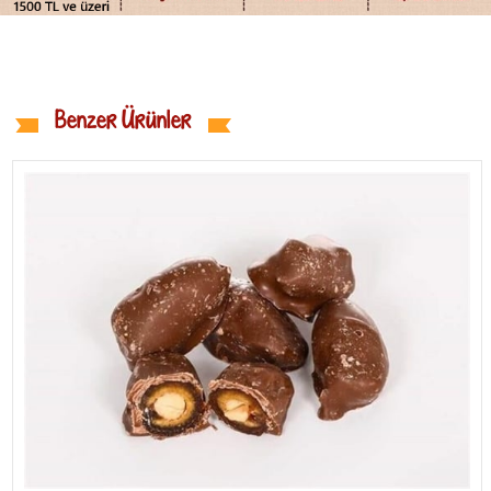
Benzer Ürünler
Beyaz Çikolatalı Bademli Hu
Belçika Çikolatası Lezzeti!
₺475,00
Heybeye Ekle