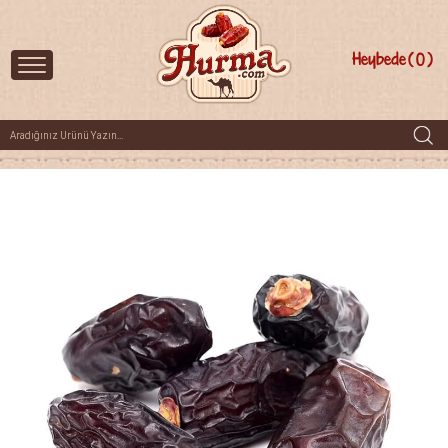
Heybede
0